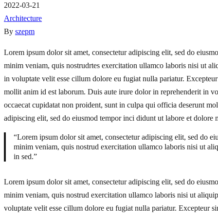
2022-03-21
Architecture
By
szepm
De
Lorem ipsum dolor sit amet, consectetur adipiscing elit, sed do eiusm
minim veniam, quis nostrudrtes exercitation ullamco laboris nisi ut a
Nieuwe
in voluptate velit esse cillum dolore eu fugiat nulla pariatur. Excepteu
mollit anim id est laborum. Duis aute irure dolor in reprehenderit in vo
Molens
occaecat cupidatat non proident, sunt in culpa qui officia deserunt mo
adipiscing elit, sed do eiusmod tempor inci didunt ut labore et dolore
Housing
“Lorem ipsum dolor sit amet, consectetur adipiscing elit, sed do e
minim veniam, quis nostrud exercitation ullamco laboris nisi ut al
Complex
in sed.”
Lorem ipsum dolor sit amet, consectetur adipiscing elit, sed do eiusm
minim veniam, quis nostrud exercitation ullamco laboris nisi ut aliqu
voluptate velit esse cillum dolore eu fugiat nulla pariatur. Excepteur s