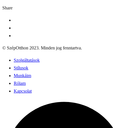
world!
Share
© SzépOtthon 2023. Minden jog fenntartva.
Szolgáltatások
Stílusok
Munkáim
Rólam
Kapcsolat